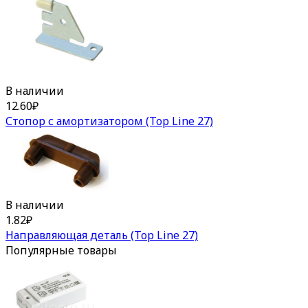
В наличии
12.60
₽
Стопор с амортизатором (Top Line 27)
В наличии
1.82
₽
Направляющая деталь (Top Line 27)
Популярные товары