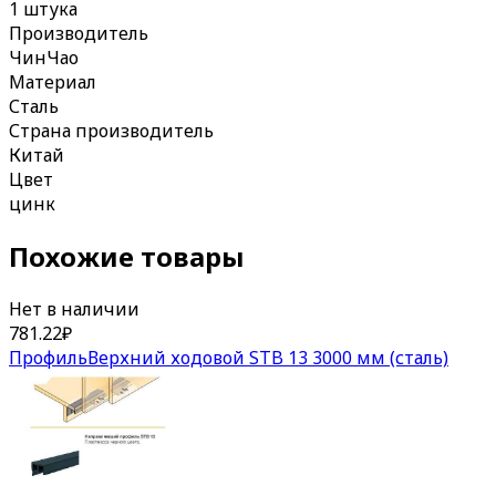
1 штука
Производитель
ЧинЧао
Материал
Сталь
Страна производитель
Китай
Цвет
цинк
Похожие товары
Нет в наличии
781.22
₽
ПрофильВерхний ходовой STB 13 3000 мм (сталь)