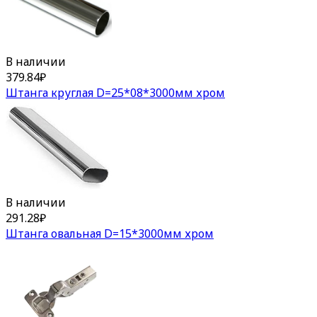
В наличии
379.84
₽
Штанга круглая D=25*08*3000мм хром
В наличии
291.28
₽
Штанга овальная D=15*3000мм хром