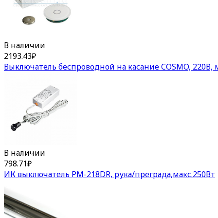
В наличии
2193.43
₽
Выключатель беспроводной на касание COSMO, 220В, 
В наличии
798.71
₽
ИК выключатель PM-218DR, рука/преграда,макс.250Вт