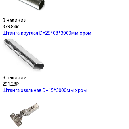
В наличии
379.84
₽
Штанга круглая D=25*08*3000мм хром
В наличии
291.28
₽
Штанга овальная D=15*3000мм хром