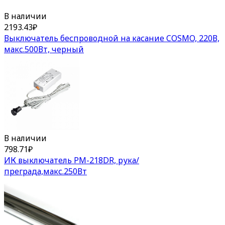
В наличии
2193.43
₽
Выключатель беспроводной на касание COSMO, 220В,
макс.500Вт, черный
В наличии
798.71
₽
ИК выключатель PM-218DR, рука/
преграда,макс.250Вт