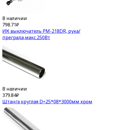
В наличии
798.71
₽
ИК выключатель PM-218DR, рука/
преграда,макс.250Вт
В наличии
379.84
₽
Штанга круглая D=25*08*3000мм хром