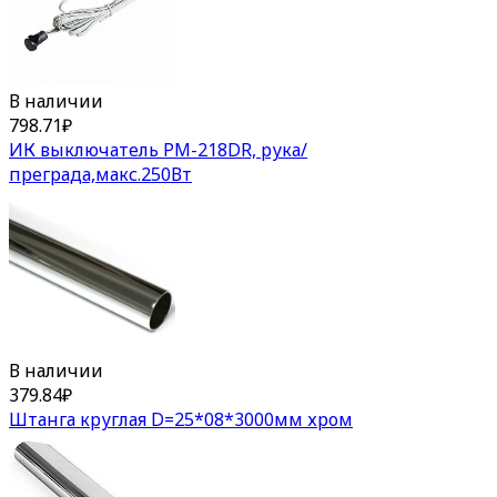
В наличии
798.71
₽
ИК выключатель PM-218DR, рука/
преграда,макс.250Вт
В наличии
379.84
₽
Штанга круглая D=25*08*3000мм хром