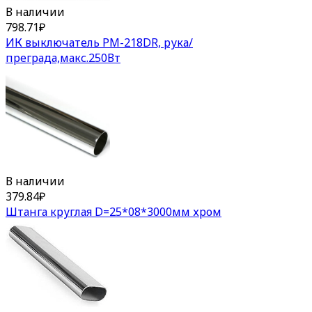
В наличии
798.71
₽
ИК выключатель PM-218DR, рука/
преграда,макс.250Вт
В наличии
379.84
₽
Штанга круглая D=25*08*3000мм хром