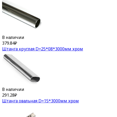
В наличии
379.84
₽
Штанга круглая D=25*08*3000мм хром
В наличии
291.28
₽
Штанга овальная D=15*3000мм хром