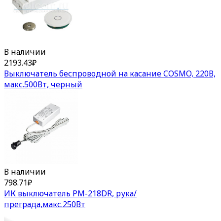
В наличии
2193.43
₽
Выключатель беспроводной на касание COSMO, 220В,
макс.500Вт, черный
В наличии
798.71
₽
ИК выключатель PM-218DR, рука/
преграда,макс.250Вт