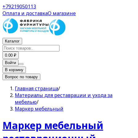
Маркер мебельный реставрационный спиртовой Ясен
+79219050113
Оплата и доставка
О магазине
Каталог
0.00 ₽
Войти
В корзину
Вопрос по товару
Главная страница
/
Материалы для реставрации и ухода за
мебелью
/
Маркер мебельный
Маркер мебельный