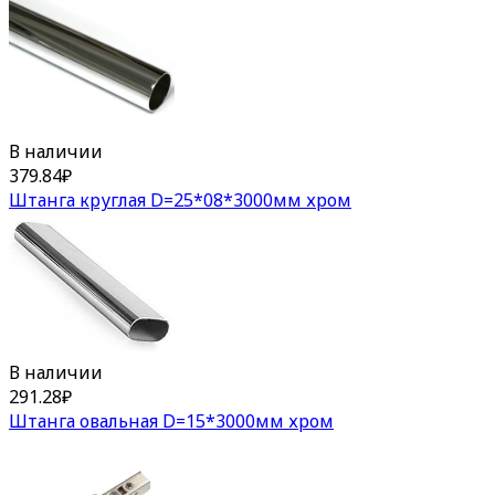
В наличии
379.84
₽
Штанга круглая D=25*08*3000мм хром
В наличии
291.28
₽
Штанга овальная D=15*3000мм хром