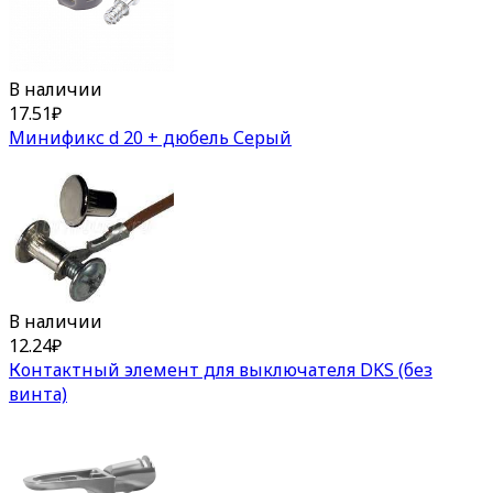
В наличии
17.51
₽
Минификс d 20 + дюбель Серый
В наличии
12.24
₽
Контактный элемент для выключателя DKS (без
винта)