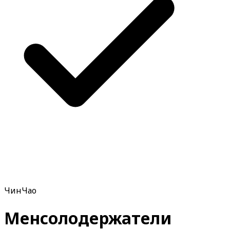
ЧинЧао
Менсолодержатели